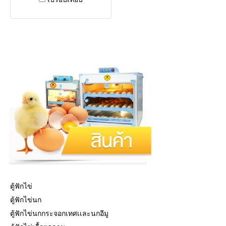
ตู้ฟักไข่
ตู้ฟักไข่นก
ตู้ฟักไข่นกกระจอกเทศเเละนกอีมู