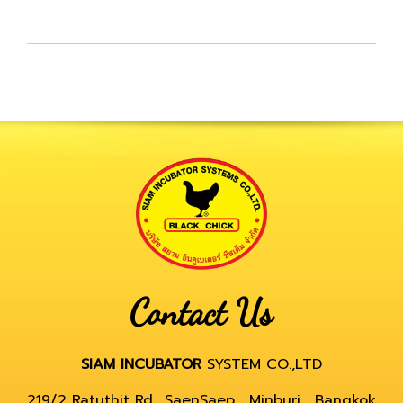
Contact Us
SIAM INCUBATOR
SYSTEM CO.,LTD
219/2 Ratuthit Rd., SaenSaep, Minburi , Bangkok